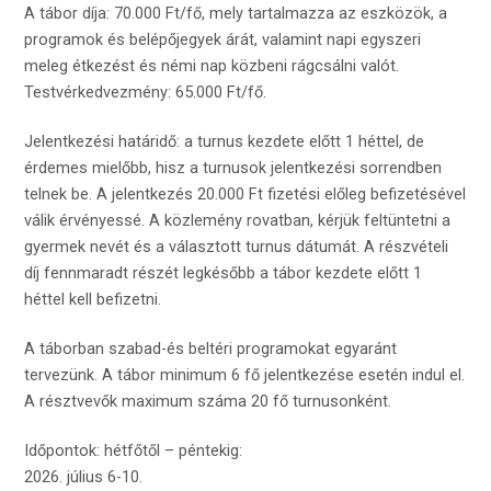
A tábor díja: 70.000 Ft/fő, mely tartalmazza az eszközök, a
programok és belépőjegyek árát, valamint napi egyszeri
meleg étkezést és némi nap közbeni rágcsálni valót.
Testvérkedvezmény: 65.000 Ft/fő.
Jelentkezési határidő: a turnus kezdete előtt 1 héttel, de
érdemes mielőbb, hisz a turnusok jelentkezési sorrendben
telnek be. A jelentkezés 20.000 Ft fizetési előleg befizetésével
válik érvényessé. A közlemény rovatban, kérjük feltüntetni a
gyermek nevét és a választott turnus dátumát. A részvételi
díj fennmaradt részét legkésőbb a tábor kezdete előtt 1
héttel kell befizetni.
A táborban szabad-és beltéri programokat egyaránt
tervezünk. A tábor minimum 6 fő jelentkezése esetén indul el.
A résztvevők maximum száma 20 fő turnusonként.
Időpontok: hétfőtől – péntekig:
2026. július 6-10.