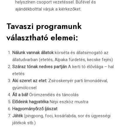
helyszínen csoport vezetéssel. Büfével és
ajándékbolttal várjuk a kiérkezőket.
Tavaszi programunk
választható elemei:
Nálunk vannak állatok
körséta és állatsimogató az
állatudvarban (etetés, Alpaka fürdetés, kecske fejés)
Száraz tónak nedves partján
A kerti tó élővilága – hal
etetés
Aki szeret az etet:
Zsíroskenyér parti limonádéval,
gyümölccsel
Áll a bál!
Örömzenélés és táncolás
Elődeink hagyatéka
Népi eszköz mustra
Hagyományőrző íjászat
Játék
(pingpong, foci, kosárlabda, sor és ügyességi
játékok stb.)