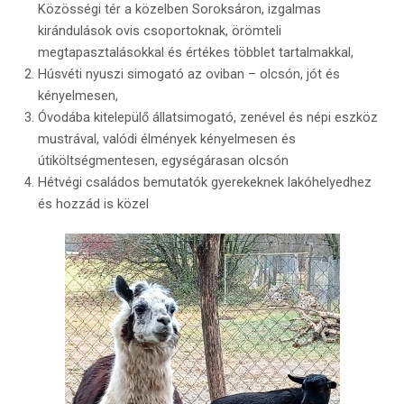
Közösségi tér a közelben Soroksáron, izgalmas
kirándulások ovis csoportoknak, örömteli
megtapasztalásokkal és értékes többlet tartalmakkal,
Húsvéti nyuszi simogató az oviban – olcsón, jót és
kényelmesen,
Óvodába kitelepülő állatsimogató, zenével és népi eszköz
mustrával, valódi élmények kényelmesen és
útiköltségmentesen, egységárasan olcsón
Hétvégi családos bemutatók gyerekeknek lakóhelyedhez
és hozzád is közel