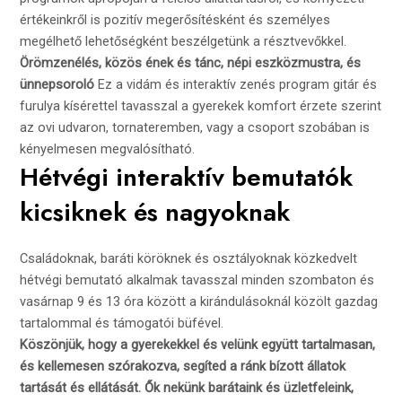
értékeinkről is pozitív megerősítésként és személyes
megélhető lehetőségként beszélgetünk a résztvevőkkel.
Örömzenélés, közös ének és tánc, népi eszközmustra, és
ünnepsoroló
Ez a vidám és interaktív zenés program gitár és
furulya kísérettel tavasszal a gyerekek komfort érzete szerint
az ovi udvaron, tornateremben, vagy a csoport szobában is
kényelmesen megvalósítható.
Hétvégi interaktív bemutatók
kicsiknek és nagyoknak
Családoknak, baráti köröknek és osztályoknak közkedvelt
hétvégi bemutató alkalmak tavasszal minden szombaton és
vasárnap 9 és 13 óra között a kirándulásoknál közölt gazdag
tartalommal és támogatói büfével.
Köszönjük, hogy a gyerekekkel és velünk együtt tartalmasan,
és kellemesen szórakozva, segíted a ránk bízott állatok
tartását és ellátását.
Ők nekünk barátaink és üzletfeleink,