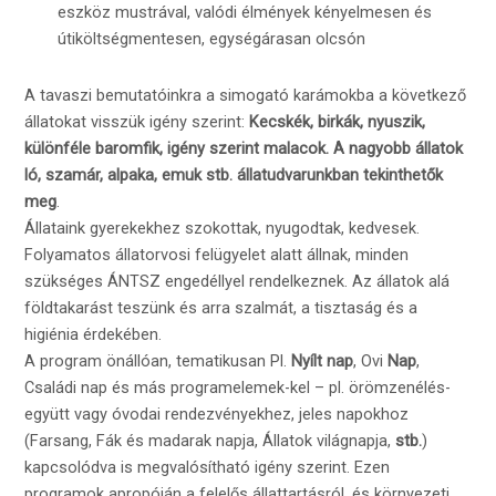
eszköz mustrával, valódi élmények kényelmesen és
útiköltségmentesen, egységárasan olcsón
A tavaszi bemutatóinkra a simogató karámokba a következő
állatokat visszük igény szerint:
Kecskék, birkák, nyuszik,
különféle baromfik, igény szerint malacok. A nagyobb állatok
ló, szamár, alpaka, emuk stb. állatudvarunkban tekinthetők
meg
.
Állataink gyerekekhez szokottak, nyugodtak, kedvesek.
Folyamatos állatorvosi felügyelet alatt állnak, minden
szükséges ÁNTSZ engedéllyel rendelkeznek. Az állatok alá
földtakarást teszünk és arra szalmát, a tisztaság és a
higiénia érdekében.
A program önállóan, tematikusan Pl.
Nyílt nap
, Ovi
Nap
,
Családi nap és más programelemek-kel – pl. örömzenélés-
együtt vagy óvodai rendezvényekhez, jeles napokhoz
(Farsang, Fák és madarak napja, Állatok világnapja,
stb.
)
kapcsolódva is megvalósítható igény szerint. Ezen
programok apropóján a felelős állattartásról, és környezeti