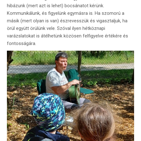
hibázunk (mert azt is lehet) bocsánatot kérünk.
Kommunikálunk, és figyelünk egymásra is. Ha szomorú a
másik (mert olyan is van) észrevesszük és vigasztaljuk, ha
örül együtt örülünk vele. Szóval ilyen hétköznapi
varázslatokat is átélhetünk közösen felfigyelve értékére és
fontosságára.