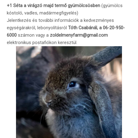
+1 Séta a virágzó majd termő gyümölcsösben
(gyümölcs
kóstoló, vadles, madármegfigyelés)
Jelentkezés és további információk a kedvezményes
egységárakról, lebonyolításról
Tóth Csabánál, a 06-20-950-
6000
számon vagy a
zoldelmenyfarm@gmail.com
elektronikus postafiókon keresztül.