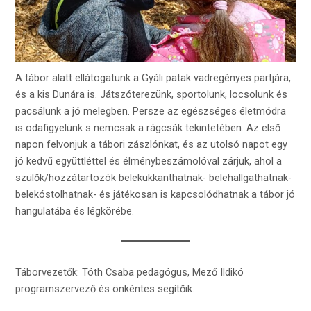
A tábor alatt ellátogatunk a Gyáli patak vadregényes partjára,
és a kis Dunára is. Játszóterezünk, sportolunk, locsolunk és
pacsálunk a jó melegben. Persze az egészséges életmódra
is odafigyelünk s nemcsak a rágcsák tekintetében. Az első
napon felvonjuk a tábori zászlónkat, és az utolsó napot egy
jó kedvű együttléttel és élménybeszámolóval zárjuk, ahol a
szülők/hozzátartozók belekukkanthatnak- belehallgathatnak-
belekóstolhatnak- és játékosan is kapcsolódhatnak a tábor jó
hangulatába és légkörébe.
Táborvezetők: Tóth Csaba pedagógus, Mező Ildikó
programszervező és önkéntes segítőik.