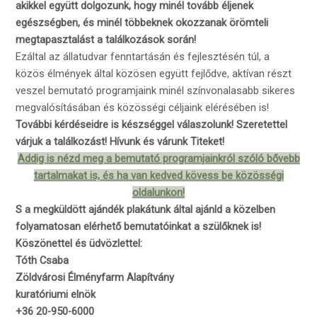
akikkel együtt dolgozunk,
hogy minél tovább éljenek
egészségben, és minél többeknek
okozzanak örömteli
megtapasztalást a találkozások során!
Ezáltal az állatudvar fenntartásán és fejlesztésén túl, a
közös élmények által közösen együtt fejlődve, aktívan részt
veszel bemutató programjaink minél színvonalasabb sikeres
megvalósításában és közösségi céljaink elérésében is!
További kérdéseidre is készséggel válaszolunk! Szeretettel
várjuk a találkozást! Hívunk és várunk Titeket!
Addig is nézd meg a bemutató programjainkról szóló bővebb
tartalmakat is, és ha van kedved kövess be közösségi
oldalunkon!
S a megküldött ajándék plakátunk által ajánld a közelben
folyamatosan elérhető bemutatóinkat a szülőknek is!
Köszönettel és üdvözlettel:
Tóth Csaba
Zöldvárosi Élményfarm Alapítvány
kuratóriumi elnök
+36 20-950-6000