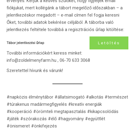
érvényes. Kérjük a kedves szülőket, hogy figyeljék email
fiókjukat, mert kollégánk a tábort megelőző időszakban – a
jelentkezéskor megadott – e-mail címen fel fogja keresni
Őket, további adatok bekérése céljából. A táborba való
jelentkezés feltétele továbbá a regisztrációs űrlap kitöltése:
Letöltés
Tábor jelentkezési űrlap
További információkért keress minket:
info@zoldelmenyfarm.hu
, 06-70 633 3068
Szeretettel hívunk és várunk!
#napközis élménytábor #állatsimogató #alkotás #természet
#túrakenus madármegfigyelés #kreatív energiák
#kooperáció #örömteli megtapasztalás #kikapcsolódás
#játék #szórakozás #élő #hagyomány #együttlét
#önismeret #önkifejezés