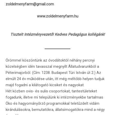
zoldelmenyfarm@gmail.com
www.zoldelmenyfarm.hu
Tisztelt Intézményvezető! Kedves Pedagógus kollégánk!
Örömmel köszöntünk az óvodátoktól néhány percnyi
közelségben idén tavasszal megnyílt Állatudvarunkból a
Péterimajorból. (Cím: 1238. Budapest Túri István út 2.) Az
elmúlt 24 év működése után, itt még méltóbb helyen tudjuk
majd fogadni a kilátogató kicsiket és nagyokat.
Hét közben ovis- és sulis csoportokat, tantestületeket
fogadunk, illetve mi települünk ki intézményekbe tartalmas
Öko és hagyományőrző programokkal teletűzdelt vidám
kirándulásokra, bemutatókra, állatsimogatókra mind a négy