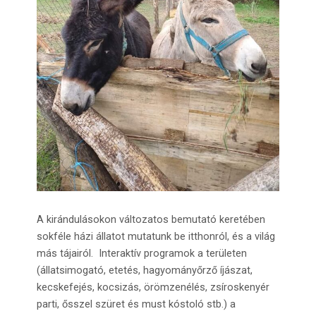
A kirándulásokon változatos bemutató keretében
sokféle házi állatot mutatunk be itthonról, és a világ
más tájairól. Interaktív programok a területen
(állatsimogató, etetés, hagyományőrző íjászat,
kecskefejés, kocsizás, örömzenélés, zsíroskenyér
parti, ősszel szüret és must kóstoló stb.) a